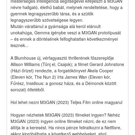
mesterséges intelligencia segítségével kifejleszti a M3GAN 
névre hallgató, élethű babát, melynek rendeltetése, hogy a 
gyermek legnagyszerűbb társa, és a szülők 
legnagyszerűbb szövetségese legyen.
Miután váratlanul a gyámsága alá kerül elárvult 
unokahúga, Gemma igénybe veszi a M3GAN prototípusát 
– és ennek a döntésének felfoghatatlan következményei 
lesznek...
A Blumhouse új, vérfagyasztó thrillerének főszereplője 
Allison Williams (Tűnj el, Csajok); a filmet Gerard Johnstone 
(Házi őrizet) rendezte, a forgatókönyvet Akela Cooper 
(Eleven kór, The Nun 2) írta James Wan (Eleven kór, 
Fűrész, Insidious: a gonosz háza, és a Démonok között 
sorozat) ötletéből.
Hol lehet nezni M3GAN (2023) Teljes Film online magyarul
Hogyan nézhetek M3GAN (2023) filmeket ingyen? Nehéz 
M3GAN (2023) ingyen online filmeket nézni, de ez nem 
állítja le a keresést. Ha nincs pénze feliratkozni a Netflixre, 
akkor kipróbálhatja a következő webhelyeket, ahol 