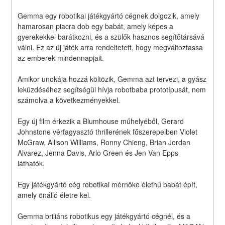
Gemma egy robotikai játékgyártó cégnek dolgozik, amely 
hamarosan piacra dob egy babát, amely képes a 
gyerekekkel barátkozni, és a szülők hasznos segítőtársává 
válni. Ez az új játék arra rendeltetett, hogy megváltoztassa 
az emberek mindennapjait.
Amikor unokája hozzá költözik, Gemma azt tervezi, a gyász 
leküzdéséhez segítségül hívja robotbaba prototípusát, nem 
számolva a következményekkel. 
Egy új film érkezik a Blumhouse műhelyéből, Gerard 
Johnstone vérfagyasztó thrillerének főszerepeiben Violet 
McGraw, Allison Williams, Ronny Chieng, Brian Jordan 
Alvarez, Jenna Davis, Arlo Green és Jen Van Epps 
láthatók.
Egy játékgyártó cég robotikai mérnöke élethű babát épít, 
amely önálló életre kel.
Gemma briliáns robotikus egy játékgyártó cégnél, és a 