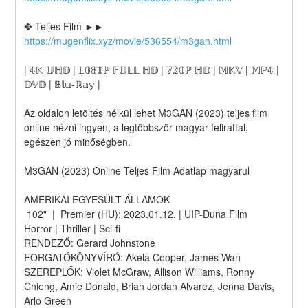
✥ Teljes Film ►► 
https://mugenflix.xyz/movie/536554/m3gan.html
| 𝟜𝕂 𝕌ℍ𝔻 | 𝟙𝟘𝟠𝟘ℙ 𝔽𝕌𝕃𝕃 ℍ𝔻 | 𝟟𝟚𝟘ℙ ℍ𝔻 | 𝕄𝕂𝕍 | 𝕄ℙ𝟜 | 
𝔻𝕍𝔻 | 𝔹𝕝𝕦-ℝ𝕒𝕪 |
Az oldalon letöltés nélkül lehet M3GAN (2023) teljes film 
online nézni ingyen, a legtöbbször magyar felirattal, 
egészen jó minőségben.
M3GAN (2023) Online Teljes Film Adatlap magyarul
AMERIKAI EGYESÜLT ÁLLAMOK
 102"  |  Premier (HU): 2023.01.12. | UIP-Duna Film
Horror | Thriller | Sci-fi
RENDEZŐ: Gerard Johnstone
FORGATÓKÖNYVÍRÓ: Akela Cooper, James Wan
SZEREPLŐK: Violet McGraw, Allison Williams, Ronny 
Chieng, Amie Donald, Brian Jordan Alvarez, Jenna Davis, 
Arlo Green