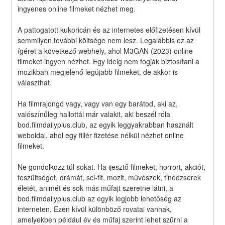
ingyenes online filmeket nézhet meg.
A pattogatott kukoricán és az internetes előfizetésen kívül 
semmilyen további költsége nem lesz. Legalábbis ez az 
ígéret a következő webhely, ahol M3GAN (2023) online 
filmeket ingyen nézhet. Egy ideig nem fogják biztosítani a 
mozikban megjelenő legújabb filmeket, de akkor is 
választhat.
Ha filmrajongó vagy, vagy van egy barátod, aki az, 
valószínűleg hallottál már valakit, aki beszél róla 
bod.filmdailyplus.club, az egyik leggyakrabban használt 
weboldal, ahol egy fillér fizetése nélkül nézhet online 
filmeket.
Ne gondolkozz túl sokat. Ha ijesztő filmeket, horrort, akciót, 
feszültséget, drámát, sci-fit, mozit, művészek, tinédzserek 
életét, animét és sok más műfajt szeretne látni, a 
bod.filmdailyplus.club az egyik legjobb lehetőség az 
interneten. Ezen kívül különböző rovatai vannak, 
amelyekben például év és műfaj szerint lehet szűrni a 