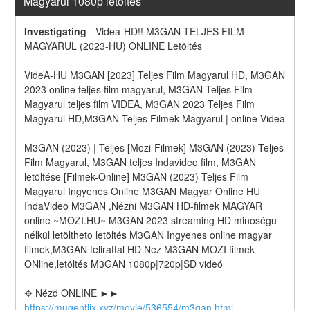
Magyarul 1080p letöltés
Investigating
-
Videa-HD!! M3GAN TELJES FILM 
MAGYARUL (2023-HU) ONLINE Letöltés
VideA-HU M3GAN [2023] Teljes Film Magyarul HD, M3GAN 
2023 online teljes film magyarul, M3GAN Teljes Film 
Magyarul teljes film VIDEA, M3GAN 2023 Teljes Film 
Magyarul HD,M3GAN Teljes Filmek Magyarul | online Videa
M3GAN (2023) | Teljes [Mozi-Filmek] M3GAN (2023) Teljes 
Film Magyarul, M3GAN teljes Indavideo film, M3GAN 
letöltése [Filmek-Online] M3GAN (2023) Teljes Film 
Magyarul Ingyenes Online M3GAN Magyar Online HU 
IndaVideo M3GAN ,Nézni M3GAN HD-filmek MAGYAR 
online ~MOZI.HU~ M3GAN 2023 streaming HD minoségu 
nélkül letöltheto letöltés M3GAN Ingyenes online magyar 
filmek,M3GAN felirattal HD Nez M3GAN MOZI filmek 
ONline,letöltés M3GAN 1080p|720p|SD videó
✥ Nézd ONLINE ►► 
https://mugenflix.xyz/movie/536554/m3gan.html