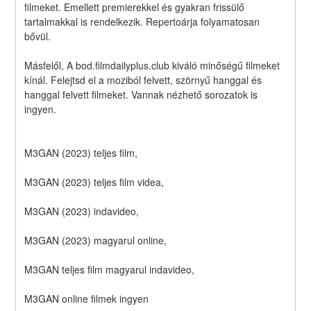
filmeket. Emellett premierekkel és gyakran frissülő 
tartalmakkal is rendelkezik. Repertoárja folyamatosan 
bővül.
Másfelől, A bod.filmdailyplus.club kiváló minőségű filmeket 
kínál. Felejtsd el a moziból felvett, szörnyű hanggal és 
hanggal felvett filmeket. Vannak nézhető sorozatok is 
ingyen.
M3GAN (2023) teljes film,
M3GAN (2023) teljes film videa,
M3GAN (2023) indavideo,
M3GAN (2023) magyarul online,
M3GAN teljes film magyarul indavideo,
M3GAN online filmek ingyen